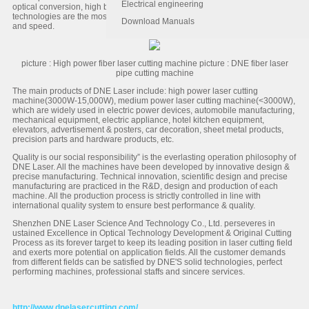
Electrical engineering
optical conversion, high beam quality and stable performance. A number of
technologies are the most advanced, especially in terms of cutting thickness
Download Manuals
and speed.
picture : High power fiber laser cutting machine picture : DNE fiber laser
pipe cutting machine
The main products of DNE Laser include: high power laser cutting
machine(3000W-15,000W), medium power laser cutting machine(<3000W),
which are widely used in electric power devices, automobile manufacturing,
mechanical equipment, electric appliance, hotel kitchen equipment,
elevators, advertisement & posters, car decoration, sheet metal products,
precision parts and hardware products, etc.
Quality is our social responsibility” is the everlasting operation philosophy of
DNE Laser. All the machines have been developed by innovative design &
precise manufacturing. Technical innovation, scientific design and precise
manufacturing are practiced in the R&D, design and production of each
machine. All the production process is strictly controlled in line with
international quality system to ensure best performance & quality.
Shenzhen DNE Laser Science And Technology Co., Ltd. perseveres in
ustained Excellence in Optical Technology Development & Original Cutting
Process as its forever target to keep its leading position in laser cutting field
and exerts more potential on application fields. All the customer demands
from different fields can be satisfied by DNE'S solid technologies, perfect
performing machines, professional staffs and sincere services.
http://www.dnelasercutting.com/