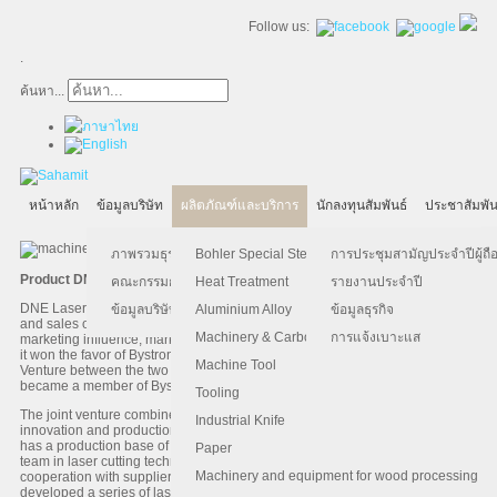
Follow us:
.
ค้นหา...
หน้าหลัก
ข้อมูลบริษัท
ผลิตภัณฑ์และบริการ
นักลงทุนสัมพันธ์
ประชาสัมพัน
ภาพรวมธุรกิจ
Bohler Special Steel
การประชุมสามัญประจำปีผู้ถือ
Product DNE Fiber Laser Machine
คณะกรรมการบริษัท
Heat Treatment
รายงานประจำปี
DNE Laser was established in Shenzhen. After years of R&D, production,
ข้อมูลบริษัท
Aluminium Alloy
ข้อมูลธุรกิจ
and sales of metal laser cutting machines, DNE Laser has won great
Machinery & Carbon Steels
การแจ้งเบาะแส
marketing influence, market share and unique reputation in service. In 2014,
it won the favor of Bystronic Group (Switzerland) and in 2016, a Joint
Machine Tool
Venture between the two was successfully established. DNE Laser officially
became a member of Bystronic Group.
Tooling
The joint venture combines strengths of both parties to engage in the
Industrial Knife
innovation and production of laser cutting technologies. Now DNE Laser
has a production base of over 30,000 square meters and a professional
Paper
team in laser cutting technology. With cutting edge laser technologies and
Machinery and equipment for wood processing
cooperation with suppliers from Germany, the US, the UK, DNE Laser has
developed a series of laser cutting equipment with highly efficient electro-