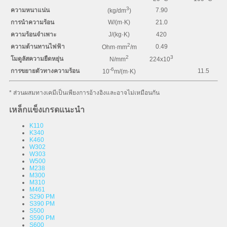
3
ความหนาแน่น
7.90
(kg/dm
)
การนำความร้อน
W/(m·K)
21.0
ความร้อนจำเพาะ
J/(kg·K)
420
2
ความต้านทานไฟฟ้า
0.49
Ohm·mm
/m
2
3
โมดูลัสความยืดหยุ่น
N/mm
224x10
-6
การขยายตัวทางความร้อน
11.5
10
m/(m·K)
* ส่วนผสมทางเคมีเป็นเพียงการอ้างอิงและอาจไม่เหมือนกัน
เหล็กแข็งเกรดแนะนำ
K110
K340
K460
W302
W303
W500
M238
M300
M310
M461
S290 PM
S390 PM
S500
S590 PM
S600