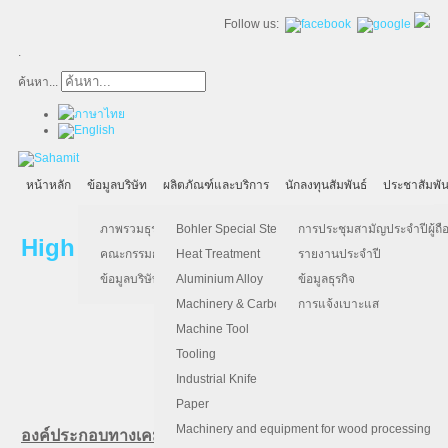
Follow us:
.
ค้นหา...
หน้าหลัก
ข้อมูลบริษัท
ผลิตภัณฑ์และบริการ
นักลงทุนสัมพันธ์
ประชาสัมพัน
ภาพรวมธุรกิจ
Bohler Special Steel
การประชุมสามัญประจำปีผู้ถือ
High Speed Steel (เหล็กแข็งไฮสปีด)
คณะกรรมการบริษัท
Heat Treatment
รายงานประจำปี
ข้อมูลบริษัท
Aluminium Alloy
ข้อมูลธุรกิจ
Machinery & Carbon Steels
การแจ้งเบาะแส
Machine Tool
Tooling
Bohler S705: เทียบเท่า
S
*
Industrial Knife
Paper
Machinery and equipment for wood processing
องค์ประกอบทางเคมี (เฉลี่ย %)