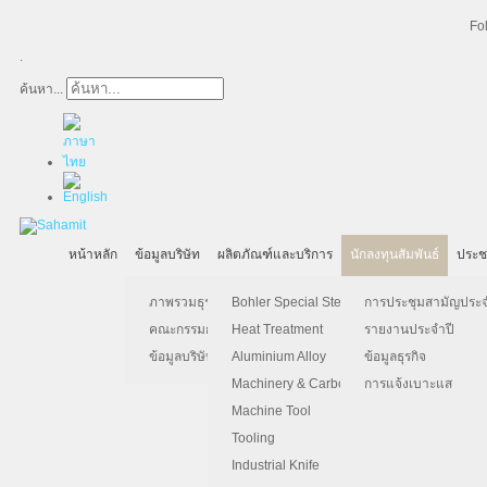
Fo
.
ค้นหา...
หน้าหลัก
ข้อมูลบริษัท
ผลิตภัณฑ์และบริการ
นักลงทุนสัมพันธ์
ประช
ภาพรวมธุรกิจ
Bohler Special Steel
การประชุมสามัญประจำป
Financial Report Q1 2026
คณะกรรมการบริษัท
Heat Treatment
รายงานประจำปี
รายงานของผู้สอบบัญชี / Auditor's Rep
ข้อมูลบริษัท
Aluminium Alloy
ข้อมูลธุรกิจ
งบการเงิน / Financial Statement
Machinery & Carbon Steels
การแจ้งเบาะแส
- งบฐานะการเงิน / Statement of Fin
Machine Tool
Tooling
- งบกำไรขาดทุนเบ็ดเสร็จ / Stateme
Income
Industrial Knife
- งบแสดงการเปลี่ยนแปลงส่วนของผู้ถ