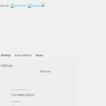
llow us:
าสัมพันธ์
ร่วมงานกับเรา
ติดต่อ
- United Machining
- SECO
Machinery
KAHL
Iskra
ีผู้ถือหุ้น
Download
- Hardinge
- Vertex
Pulp & Paper
BRUKS KLOCKNER
Electrical Engineering Services
ort
- Kitamura
- REGO-FIX
Paper Converting Service
HERMES ABRASIVE
- DNE Laser
- PHOEBUS
F.A. SCHMIDT
ancial
- Bridgeport
- Magnescale
TOYO KNIFE
- DZ LASER
- Chevalier
COLOMBO EREDI
nts of Comprehensive
- CW
- Insize
ือหุ้น/Statements of Changes