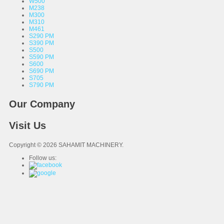
W500
M238
M300
M310
M461
S290 PM
S390 PM
S500
S590 PM
S600
S690 PM
S705
S790 PM
Our Company
Visit Us
Copyright © 2026 SAHAMIT MACHINERY.
Follow us: