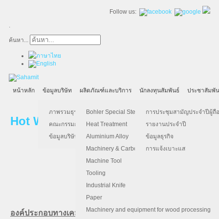
Follow us:
.
ค้นหา...
หน้าหลัก
ข้อมูลบริษัท
ผลิตภัณฑ์และบริการ
นักลงทุนสัมพันธ์
ประชาสัมพัน
ภาพรวมธุรกิจ
Bohler Special Steel
การประชุมสามัญประจำปีผู้ถือ
Hot Work Tool Steel (เหล็กแข็งงานร้อน
คณะกรรมการบริษัท
Heat Treatment
รายงานประจำปี
ข้อมูลบริษัท
Aluminium Alloy
ข้อมูลธุรกิจ
Machinery & Carbon Steels
การแจ้งเบาะแส
Machine Tool
Tooling
Bohler W500: เทียบเท
Industrial Knife
Paper
Machinery and equipment for wood processing
องค์ประกอบทางเคมี (เฉลี่ย %)