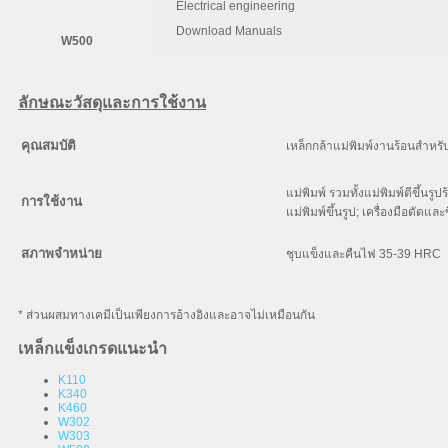
Electrical engineering
C
Si
Mn
Download Manuals
W500
0.55
0.25
0.75
ลักษณะวัสดุและการใช้งาน
คุณสมบัติ
เหล็กกล้าแม่พิมพ์งานร้อนสำหร
แม่พิมพ์ รวมทั้งแม่พิมพ์ตีขึ้น
การใช้งาน
แม่พิมพ์ขึ้นรูป; เครื่องมือดัดแล
สภาพจำหน่าย
ชุบแข็งและคืนไฟ 35-39 HRC
* ส่วนผสมทางเคมีเป็นเพียงการอ้างอิงและอาจไม่เหมือนกัน
เหล็กแข็งเกรดแนะนำ
K110
K340
K460
W302
W303