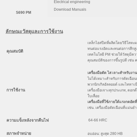
Electrical engineering
C
Si
Mn
Download Manuals
S690 PM
1.35
0.60
0.30
ลักษณะวัสดุและการใช้งาน
เหล็กไฮสปีดที่ผลิตโดยวิธีโลหะ
ทนต่อแรงอัดและทนต่อการสึกสู
คุณสมบัติ
เทคโนโลยี PM ช่วยให้วัสดุมีคว
คุณสมบัติของการขึ้นรูปดี เช่
เครื่องมือตัด ไส เจาะสำหรับงา
ไม่ได้เหมาะสำหรับการตัดเฉือนเห
พวกนิกเกิลอัลลอยด์ และไททาเนีย
การใช้งาน
เครื่องมือเจาะทุกประเภท, ดอกต
ใบเลื่อย
เครื่องมือที่ใช้ภายใต้แรงกดอัดที
เช่น. เครื่องมือตัดเฉือนที่แม่น
ความแข็งหลังจากคืนไฟ
64-66 HRC
สภาพจำหน่าย
อบอ่อน: สูงสุด 280 HB