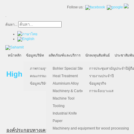
Follow us:
.
ค้นหา...
หน้าหลัก
ข้อมูลบริษัท
ผลิตภัณฑ์และบริการ
นักลงทุนสัมพันธ์
ประชาสัมพัน
ภาพรวมธุรกิจ
Bohler Special Steel
การประชุมสามัญประจำปีผู้ถือ
High Speed Steel (เหล็กแข็งไฮสปีด)
คณะกรรมการบริษัท
Heat Treatment
รายงานประจำปี
ข้อมูลบริษัท
Aluminium Alloy
ข้อมูลธุรกิจ
Machinery & Carbon Steels
การแจ้งเบาะแส
Machine Tool
Tooling
Bohler S690 PM: เท
Industrial Knife
Paper
Machinery and equipment for wood processing
องค์ประกอบทางเคมี (เฉลี่ย %)