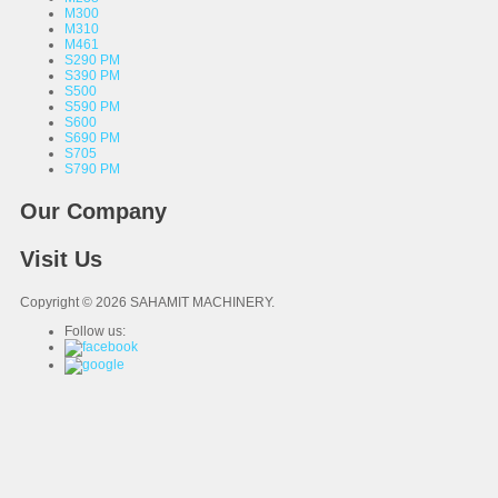
M300
M310
M461
S290 PM
S390 PM
S500
S590 PM
S600
S690 PM
S705
S790 PM
Our Company
Visit Us
Copyright © 2026 SAHAMIT MACHINERY.
Follow us: