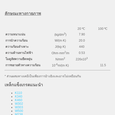
ลักษณะทางกายภาพ
20 ºC
100 ºC
3
ความหนาแน่น
7.90
(kg/dm
)
การนำความร้อน
W/(m·K)
20.0
ความร้อนจำเพาะ
J/(kg·K)
440
2
ความต้านทานไฟฟ้า
0.53
Ohm·mm
/m
2
3
โมดูลัสความยืดหยุ่น
N/mm
226x10
-6
การขยายตัวทางความร้อน
11.5
10
m/(m·K)
* ส่วนผสมทางเคมีเป็นเพียงการอ้างอิงและอาจไม่เหมือนกัน
เหล็กแข็งเกรดแนะนำ
K110
K340
K460
W302
W303
W500
M238