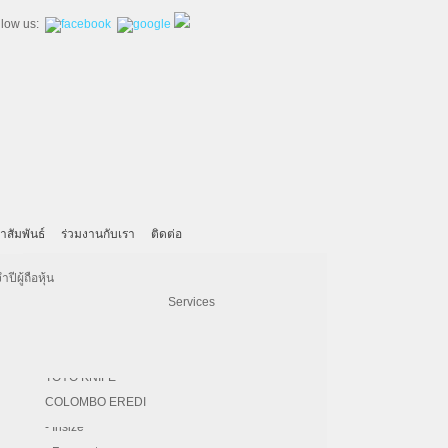
llow us:
าสัมพันธ์
ร่วมงานกับเรา
ติดต่อ
- United Machining
- SECO
Machinery
KAHL
Iskra
ีผู้ถือหุ้น
- Hardinge
- Vertex
Pulp & Paper
BRUKS KLOCKNER
Electrical Engineering Services
- Kitamura
- REGO-FIX
Paper Converting Service
HERMES ABRASIVE
- DNE Laser
- PHOEBUS
F.A. SCHMIDT
roll/ream to custom widths and lengths to reach
peration and the highly skill of our experienced
- Bridgeport
- Magnescale
TOYO KNIFE
les, including warehousing and logistics
- DZ LASER
- Chevalier
COLOMBO EREDI
- CW
- Insize