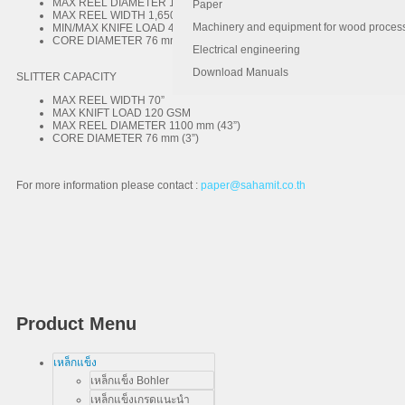
MAX REEL DIAMETER 1,270 mm (50”)
Paper
MAX REEL WIDTH 1,650 mm (65”)
Machinery and equipment for wood proces
MIN/MAX KNIFE LOAD 45-600 GSM
CORE DIAMETER 76 mm (3”)
Electrical engineering
Download Manuals
SLITTER CAPACITY
MAX REEL WIDTH 70”
MAX KNIFT LOAD 120 GSM
MAX REEL DIAMETER 1100 mm (43”)
CORE DIAMETER 76 mm (3”)
For more information please contact :
paper@sahamit.co.th
Product Menu
เหล็กแข็ง
เหล็กแข็ง Bohler
เหล็กแข็งเกรดแนะนำ