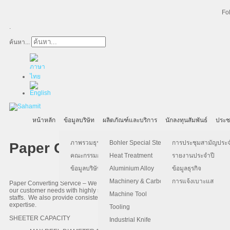
Fo
.
ค้นหา...
หน้าหลัก
ข้อมูลบริษัท
ผลิตภัณฑ์และบริการ
นักลงทุนสัมพันธ์
ประช
ภาพรวมธุรกิจ
Bohler Special Steel
การประชุมสามัญประจำป
Paper Converting Service
คณะกรรมการบริษัท
Heat Treatment
รายงานประจำปี
ข้อมูลบริษัท
Aluminium Alloy
ข้อมูลธุรกิจ
Machinery & Carbon Steels
การแจ้งเบาะแส
Paper Converting Service – We are specialized in slitting and rewinding paper 
our customer needs with highly sophisticated converting equipments, efficient o
Machine Tool
staffs. We also provide consistently delivering on promised turn-around schedu
expertise.
Tooling
SHEETER CAPACITY
Industrial Knife