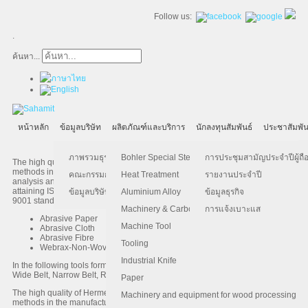
Follow us:
.
ค้นหา...
หน้าหลัก
ข้อมูลบริษัท
ผลิตภัณฑ์และบริการ
นักลงทุนสัมพันธ์
ประชาสัมพัน
ภาพรวมธุรกิจ
Bohler Special Steel
การประชุมสามัญประจำปีผู้ถือ
The high quality of Hermes is guaranteed by using the most advanced
methods in the manufacturing process, such as isotopic measurement
คณะกรรมการบริษัท
Heat Treatment
รายงานประจำปี
analysis and statistical process control methods.Hermes are proud of
attaining ISO 9002 Certification in 1994 and our re-certification under ISO
ข้อมูลบริษัท
Aluminium Alloy
ข้อมูลธุรกิจ
9001 standards in March of 1999.
Machinery & Carbon Steels
การแจ้งเบาะแส
Abrasive Paper
Machine Tool
Abrasive Cloth
Abrasive Fibre
Tooling
Webrax-Non-Wovenweb
Industrial Knife
In the following tools form:
Wide Belt, Narrow Belt, Roll, Discs, Sheet, Etc.
Paper
The high quality of Hermes is guaranteed by using the most advanced
Machinery and equipment for wood processing
methods in the manufacturing process, such as isotopic measurement