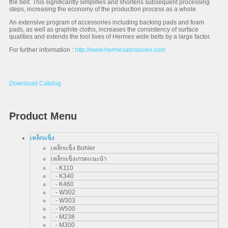
the belt. This significantly simplifies and shortens subsequent processing
steps, increasing the economy of the production process as a whole.
An extensive program of accessories including backing pads and foam
pads, as well as graphite cloths, increases the consistency of surface
qualities and extends the tool lives of Hermes wide belts by a large factor.
For further information :
http://www.hermesabrasives.com
Download Catalog
Product Menu
เหล็กแข็ง
เหล็กแข็ง Bohler
เหล็กแข็งเกรดแนะนำ
- K110
- K340
- K460
- W302
- W303
- W500
- M238
- M300