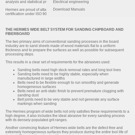
analysis and statistical process control methods.
Electrical engineering
Download Manuals
Hermes are proud of attaining ISO 9002 Certification in 1994 and our re-
certification under ISO 9001 standards in March of 1999.
THE HERMES WIDE BELT SYSTEM FOR SANDING CHIPBOARD AND
FIBERBOARD
The two primary aims of conventional sanding processes in the board
industry are to sand sheets made of wood materials flat to a uniform
thickness and to prepare the surfaces as well as possible for subsequent
processing steps.
This results in a clear set of requirements for the abrasives used:
Sanding belts need high stock removal rates and long tool lives
Sanding belts need to be highly stable, especially when
manufactured in large widths
Belts need to be flexible enough to run smoothly and generate
homogeneous surfaces
Belts need an anti-static finish to prevent premature clogging with
sanding dust
Belt joints need to be very stable and not generate any surface
markings when sanding
The Hermes program of wide belts not only satisfies these requirements to a
high degree, it also includes the ideal abrasive for every sanding process
with its densely-populated grit ranges.
Another convincing feature of Hermes wide belts are the defect-free and
extremely homogeneous surfaces they produce during the entire tool life of