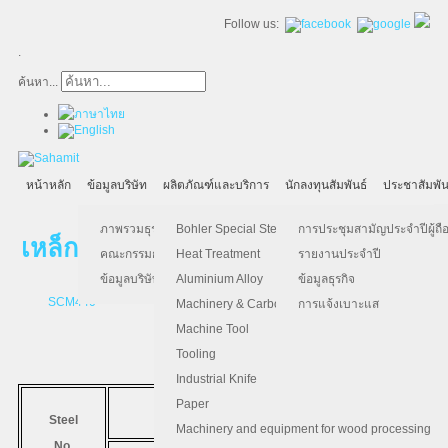
Follow us:
.
ค้นหา...
หน้าหลัก
ข้อมูลบริษัท
ผลิตภัณฑ์และบริการ
นักลงทุนสัมพันธ์
ประชาสัมพัน
ภาพรวมธุรกิจ
Bohler Special Steel
การประชุมสามัญประจำปีผู้ถือ
เหล็กแข็งอะไหล่และเหล็กแข็งคาร์บอน
คณะกรรมการบริษัท
Heat Treatment
รายงานประจำปี
ข้อมูลบริษัท
Aluminium Alloy
ข้อมูลธุรกิจ
SCM440
SCM415
4340
CM50
Machinery & Carbon Steels
การแจ้งเบาะแส
Machine Tool
Tooling
Industrial Knife
Paper
มาตรฐาน
Steel
COMPARABLE STANDARD
Machinery and equipment for wood processing
No.