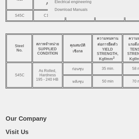
Electrical engineering
AISI
JIS
DIN
Download Manuals
S45C
C1045
S45C
CK45
0.42
ความทนทาน
ความท
สภาพจำหน่าย
ต่อการยืดตัว
แรงดึง
คุณสมบัติ
Steel
SUPPLIED
YIELD
TENS
No.
เชิงกล
CONDITION
STRENGTH,
STREN
2
Kgf/mm
Kgf/
35 min.
58 m
ก่อนชุบ
As Rolled,
S45C
Hardness
195 - 240 HB
50 min
70 m
หลังชุบ
Our Company
Visit Us