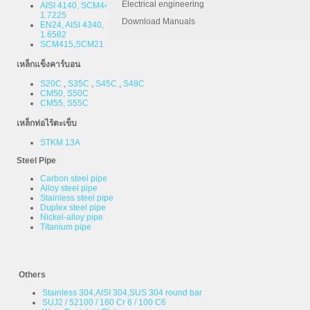
Electrical engineering
AISI 4140, SCM440, SAE 4140, 42CrMo4, 42CrMoS4, Din 1.7225,
1.7225
Download Manuals
EN24, AISI 4340, SAE 4340, 34CrNiMo6, 34CrNiMo6V, Din 1.6582,
1.6582
SCM415,SCM21
เหล็กแข็งคาร์บอน
S20C
,
S35C
,
S45C
,
S48C
CM50, S50C
CM55, S55C
เหล็กท่อไร้ตะเข็บ
STKM 13A
Steel Pipe
Carbon steel pipe
Alloy steel pipe
Stainless steel pipe
Duplex steel pipe
Nickel-alloy pipe
Titanium pipe
Others
Stainless 304,AISI 304,SUS 304 round bar
SUJ2 / 52100 / 160 Cr 6 / 100 C6