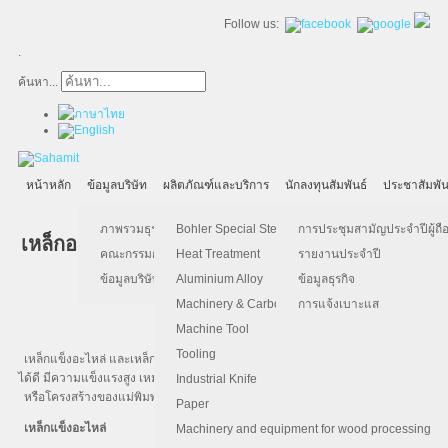
Follow us:
.
ค้นหา...
หน้าหลัก
ข้อมูลบริษัท
ผลิตภัณฑ์และบริการ
นักลงทุนสัมพันธ์
ประชาสัมพัน
ภาพรวมธุรกิจ
Bohler Special Steel
การประชุมสามัญประจำปีผู้ถือ
เหล็กอะไหล่และเหล็กแข็งคาร์บอน
คณะกรรมการบริษัท
Heat Treatment
รายงานประจำปี
ข้อมูลบริษัท
Aluminium Alloy
ข้อมูลธุรกิจ
Machinery & Carbon Steels
การแจ้งเบาะแส
Machine Tool
Tooling
เหล็กแข็งอะไหล่ และเหล็กคาร์บอนปานกลาง ขุบแข็งได้ง่าย ทนทานการเสียดสี
ได้ดี มีความแข็งแรงสูง เหมาะสำหรับทำชิ้นส่วนพื้นฐาน
Industrial Knife
หรือโครงสร้างของแม่พิมพ์ และงานทั่วไป
Paper
เหล็กแข็งอะไหล่
Machinery and equipment for wood processing