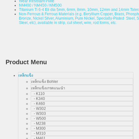
Wear Resistant Plate
NM400 / NM450 / NM500
Titanium Ti 6-4 Eli dia 5mm, 6mm, 8mm, 10mm, 12mm and 14mm Tole
Non-Ferrous & Ferrous Materials (e.g. Beryllium Copper, Brass, Phosp
Bronze, Nickel Silver, Aluminium, Pure Nickel, Specially-Plated Steel, S
Steel, etc), available in strip, cut sheet, wire, rod forms, etc.
Product Menu
เหล็กแข็ง
เหล็กแข็ง Bohler
เหล็กแข็งเกรดแนะนำ
- K110
- K340
- K460
- W302
- W303
- W500
- M238
- M300
- M310
- M461