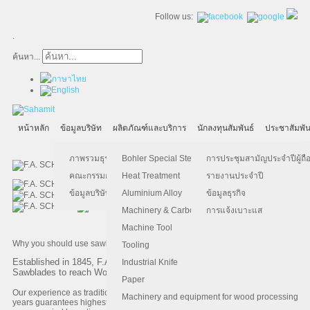
Follow us:
.
ค้นหา...
หน้าหลัก
ข้อมูลบริษัท
ผลิตภัณฑ์และบริการ
นักลงทุนสัมพันธ์
ประชาสัมพัน
ภาพรวมธุรกิจ
Bohler Special Steel
การประชุมสามัญประจำปีผู้ถือ
คณะกรรมการบริษัท
Heat Treatment
รายงานประจำปี
ข้อมูลบริษัท
Aluminium Alloy
ข้อมูลธุรกิจ
Machinery & Carbon Steels
การแจ้งเบาะแส
Machine Tool
Why you should use sawblades out of the production F.A. SCHMIDT?
Tooling
Established in 1845, F.A. SCHMIDT continuously developed Tapioca
Industrial Knife
Sawblades to reach World Class Quality.
Paper
Our experience as traditional partner of the starch industry for more than 50
Machinery and equipment for wood processing
years guarantees highest quality and competence. Best possible lifetime,