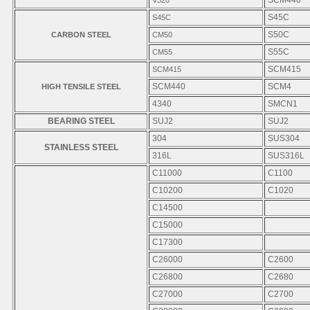
SCM440
V320
S45C
S45C
S50C
CARBON STEEL
CM50
S55C
CM55
SCM415
SCM415
SCM440
SCM4
HIGH TENSILE STEEL
4340
SMCN1
BEARING STEEL
SUJ2
SUJ2
304
SUS304
STAINLESS STEEL
316L
SUS316L
C11000
C1100
C10200
C1020
C14500
C15000
C17300
C26000
C2600
C26800
C2680
C27000
C2700