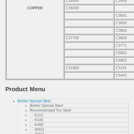
C28000
C2800
COPPER
C36000
C3601
C3602
C3603
C37700
C3604
C3771
C6801
C6802
C51900
C5191
C5441
Product Menu
Bohler Special Steel
Bohler Special Steel
Recommended Too Steel
- K110
- K340
- K460
- W302