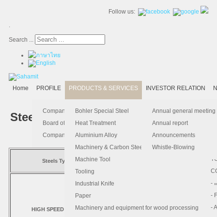
Follow us:
.
Search ...
Home
PROFILE
PRODUCTS & SERVICES
INVESTOR RELATION
N
- 
-
Ma
K
Is
Company Profile
Bohler Special Steel
Annual general meeting
Steel Grade Equivalent
- 
- 
Pu
B
El
Board of Director
Heat Treatment
Annual report
- 
- 
Pa
H
Company Information
Aluminium Alloy
Announcements
- 
-
F.
Machinery & Carbon Steels
Whistle-Blowing
- 
- 
T
Machine Tool
Steels Type
Grade
JIS
-
- 
C
Tooling
S600
SKH51
-
- 
Industrial Knife
S705
SKH55
- 
- 
Paper
S390 PM
- 
- 
Machinery and equipment for wood processing
HIGH SPEED STEEL
S500
SKH59