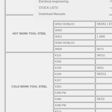
- 
- 
Electrical engineering
SKH40
S590 PM
- 
STOCK LISTS
S790 PM
Download Manuals
W302
SKD61
SKD61 ( E
W302 ISOBLOC
W303
HOT WORK TOOL STEEL
W321
1.2885
W360 ISOBLOC
W500
SKT4
K110
SKD11
K340
K100
SKD1
SKD11
K105
K107
COLD WORK TOOL STEEL
K353
K390 PM
SKS3
K460
K490 PM
K510