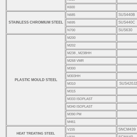
K600
SUS440B
N685
STAINLESS CHROMIUM STEEL
SUS440C
N695
SUS630
N700
M200
M202
M238 , M238HH
M268 VMR
M300
M303HH
PLASTIC MOULD STEEL
SUS420J
M310
M315
M333 ISOPLAST
M340 ISOPLAST
M390 PM
M461
SNCM439
V155
HEAT TREATING STEEL