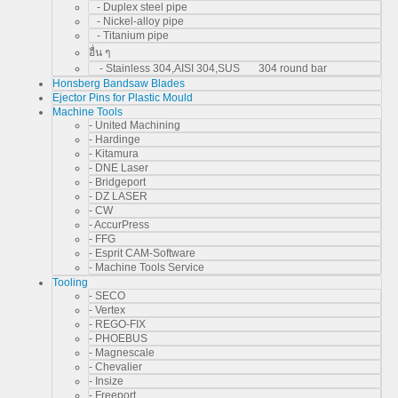
- Duplex steel pipe
- Nickel-alloy pipe
- Titanium pipe
อื่น ๆ
- Stainless 304,AISI 304,SUS 304 round bar
Honsberg Bandsaw Blades
Ejector Pins for Plastic Mould
Machine Tools
- United Machining
- Hardinge
- Kitamura
- DNE Laser
- Bridgeport
- DZ LASER
- CW
- AccurPress
- FFG
- Esprit CAM-Software
- Machine Tools Service
Tooling
- SECO
- Vertex
- REGO-FIX
- PHOEBUS
- Magnescale
- Chevalier
- Insize
- Freeport