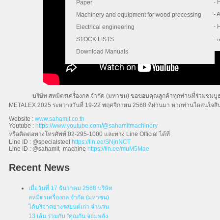
- 
- 
Paper
- 
- 
Machinery and equipment for wood processing
- 
- 
Electrical engineering
- 
STOCK LISTS
Download Manuals
บริษัท สหมิตรเครื่องกล จำกัด (มหาชน) ขอขอบคุณลูกค้าทุกท่านที่ร่วมชมบูธ
METALEX 2025 ระหว่างวันที่ 19-22 พฤศจิกายน 2568 ที่ผ่านมา หากท่านใดสนใจสินค้
Website :
www.sahamit.co.th
Youtube :
https://www.youtube.com/@sahamitmachinery
หรือติดต่อทางโทรศัพท์ 02-295-1000 และทาง Line Official ได้ที่
Line ID : @specialsteel
https://lin.ee/SNjnNCT
Line ID : @sahamit_machine
https://lin.ee/muM5Mae
Recent News
เมื่อวันที่ 17 ธันวาคม 2568 บริษัท
สหมิตรเครื่องกล จำกัด (มหาชน)
ได้บริจาคยางรถยนต์เก่า จำนวน
13 เส้น ร่วมกับ "คุณกัน จอมพลัง