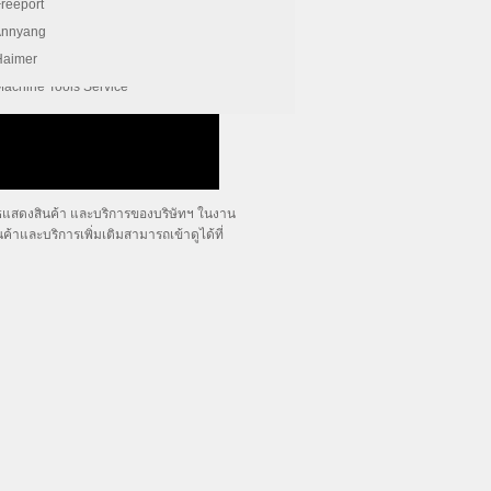
AccurPress
Freeport
FFG
Annyang
Esprit CAM-Software
Haimer
Machine Tools Service
แสดงสินค้า และบริการของบริษัทฯ ในงาน
าและบริการเพิ่มเติมสามารถเข้าดูได้ที่