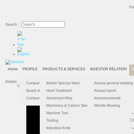
Fo
.
Search ...
Home
PROFILE
PRODUCTS & SERVICES
INVESTOR RELATION
N
Details
- 
-
Ma
K
Is
Company Profile
Bohler Special Steel
Annual general meeting
Created: 24 November 2025
- 
- 
Pu
B
El
Board of Director
Heat Treatment
Annual report
- 
- 
Pa
H
Company Information
Aluminium Alloy
Announcements
- 
-
F.
Machinery & Carbon Steels
Whistle-Blowing
- 
- 
T
Machine Tool
-
- 
C
Tooling
-
- 
Industrial Knife